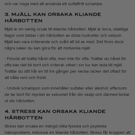
och var noga med att använda ett
sulfatfritt schampo
.
3. MJÄLL KAN ORSAKA KLIANDE
HÅRBOTTEN
Mjäll är en vanlig orsak till kliande hårbotten. Mjäll är torra, vitaktiga
flagor som bildas i din hårbotten av döda hudceller och sebum.
Mjäll kan vara irriterande och svårt att bli av med. Det finns dock
några saker du kan göra för att motverka mjäll:
- Försök att tvätta håret ofta, men inte för ofta. Tvättar du håret för
ofta kan det bli torrt och irriterat, vilket i sin tur kan leda till mjäll.
Tvättar du ditt hår en till tre gånger per vecka räcker det oftast för
att hålla rent och friskt.
- Undvik schampon som innehåller sulfater eller alkohol, eftersom
de tar bort för mycket av sebumet från din skalp och därmed torkar
ut din hårbotten.
4. STRESS KAN ORSAKA KLIANDE
HÅRBOTTEN
Stress kan orsaka en mängd olika fysiska och psykiska
hälsoproblem, inklusive en kliande hårbotten. Stress får kroppen att