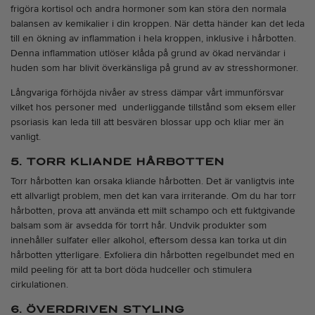
frigöra kortisol och andra hormoner som kan störa den normala
balansen av kemikalier i din kroppen. När detta händer kan det leda
till en ökning av inflammation i hela kroppen, inklusive i hårbotten.
Denna inflammation utlöser klåda på grund av ökad nervändar i
huden som har blivit överkänsliga på grund av av stresshormoner.
Långvariga förhöjda nivåer av stress dämpar vårt immunförsvar
vilket hos personer med underliggande tillstånd som eksem eller
psoriasis kan leda till att besvären blossar upp och kliar mer än
vanligt.
5. TORR KLIANDE HÅRBOTTEN
Torr hårbotten kan orsaka kliande hårbotten. Det är vanligtvis inte
ett allvarligt problem, men det kan vara irriterande. Om du har torr
hårbotten, prova att använda ett
milt schampo
och ett
fuktgivande
balsam
som är avsedda för torrt hår. Undvik produkter som
innehåller sulfater eller alkohol, eftersom dessa kan torka ut din
hårbotten ytterligare. Exfoliera din hårbotten regelbundet med en
mild peeling för att ta bort döda hudceller och stimulera
cirkulationen.
6. ÖVERDRIVEN STYLING