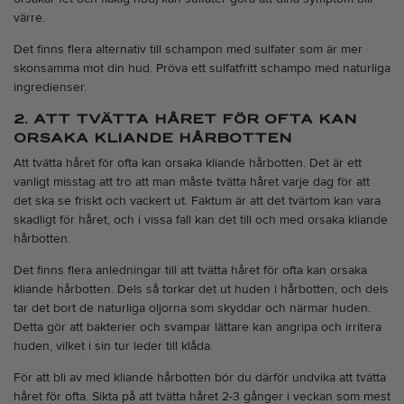
värre.
Det finns flera alternativ till schampon med sulfater som är mer
skonsamma mot din hud. Pröva ett
sulfatfritt schampo
med naturliga
ingredienser.
2. ATT TVÄTTA HÅRET FÖR OFTA KAN
ORSAKA KLIANDE HÅRBOTTEN
Att tvätta håret för ofta kan orsaka
kliande hårbotten
. Det är ett
vanligt misstag att tro att man måste tvätta håret varje dag för att
det ska se friskt och vackert ut. Faktum är att det tvärtom kan vara
skadligt för håret, och i vissa fall kan det till och med orsaka kliande
hårbotten.
Det finns flera anledningar till att tvätta håret för ofta kan orsaka
kliande hårbotten. Dels så torkar det ut huden i hårbotten, och dels
tar det bort de naturliga oljorna som skyddar och närmar huden.
Detta gör att bakterier och svampar lättare kan angripa och irritera
huden, vilket i sin tur leder till klåda.
För att bli av med kliande hårbotten bör du därför undvika att tvätta
håret för ofta. Sikta på att tvätta håret 2-3 gånger i veckan som mest