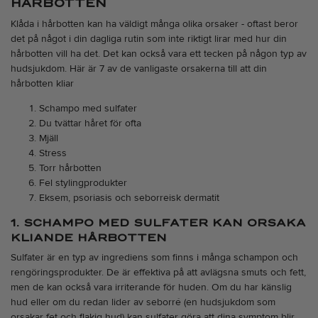
HÅRBOTTEN
Klåda i hårbotten kan ha väldigt många olika orsaker - oftast beror
det på något i din dagliga rutin som inte riktigt lirar med hur din
hårbotten vill ha det. Det kan också vara ett tecken på någon typ av
hudsjukdom. Här är 7 av de vanligaste orsakerna till att din
hårbotten kliar
Schampo med sulfater
Du tvättar håret för ofta
Mjäll
Stress
Torr hårbotten
Fel stylingprodukter
Eksem, psoriasis och seborreisk dermatit
1. SCHAMPO MED SULFATER KAN ORSAKA
KLIANDE HÅRBOTTEN
Sulfater är en typ av ingrediens som finns i många schampon och
rengöringsprodukter. De är effektiva på att avlägsna smuts och fett,
men de kan också vara irriterande för huden. Om du har känslig
hud eller om du redan lider av seborré (en hudsjukdom som
orsakar fet och flakig hud) kan sulfater göra att dina symptom blir