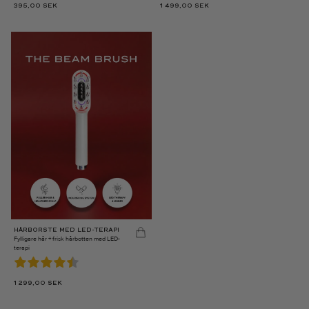
395,00
SEK
1 499,00
SEK
HÅRBORSTE MED LED-TERAPI
Fylligare hår + frisk hårbotten med LED-
terapi
1 299,00
SEK