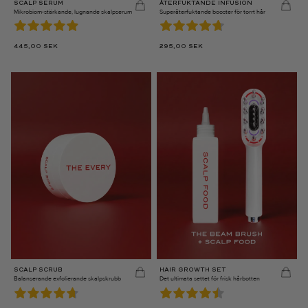
SCALP SERUM
ÅTERFUKTANDE INFUSION
Mikrobiom-stärkande, lugnande skalpserum
Superåterfuktande booster för torrt hår
445,00
SEK
295,00
SEK
SCALP SCRUB
HAIR GROWTH SET
Balanserande exfolierande skalpskrubb
Det ultimata settet för frisk hårbotten