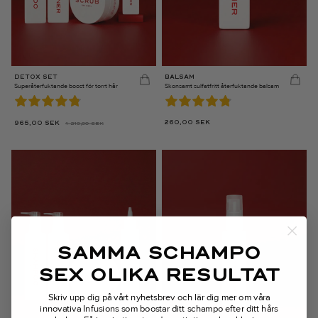
DETOX SET
BALSAM
Superåterfuktande boost för torrt hår
Skonsamt sulfatfritt återfuktande balsam
260,00
SEK
965,00
SEK
1 210,00
SEK
DET
DET
URSPRUNGLIGA
NUVARANDE
PRISET
PRISET
VAR:
ÄR:
1 210,00 SEK.
965,00 SEK.
SAMMA SCHAMPO
SEX OLIKA RESULTAT
Skriv upp dig på vårt nyhetsbrev och lär dig mer om våra
innovativa Infusions som boostar ditt schampo efter ditt hårs