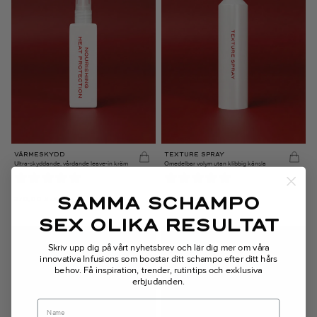
VÄRMESKYDD
TEXTURE SPRAY
Ultra-skyddande, vårdande leave-in kräm
Omedelbar volym utan klibbig känsla
SAMMA SCHAMPO
270,00
SEK
270,00
SEK
SEX OLIKA RESULTAT
Skriv upp dig på vårt nyhetsbrev och lär dig mer om våra
innovativa Infusions som boostar ditt schampo efter ditt hårs
behov.
Få inspiration, trender, rutintips och exklusiva
erbjudanden.
Name