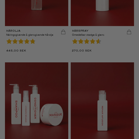
HÅROLJA
HÅRSPRAY
Näringsgivande & glansgivande hårolja
Omedelbar stadga & glans
445,00
SEK
270,00
SEK