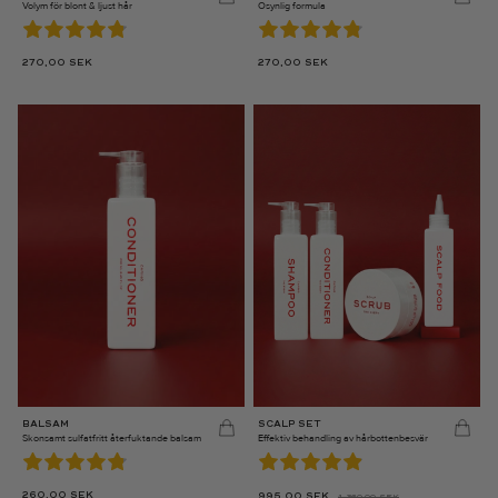
Volym för blont & ljust hår
Osynlig formula
270,00
SEK
270,00
SEK
BALSAM
SCALP SET
Skonsamt sulfatfritt återfuktande balsam
Effektiv behandling av hårbottenbesvär
260,00
SEK
995,00
SEK
1 360,00
SEK