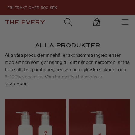
FRI FRAKT ÖVER 500 SEK
THE EVERY
0
ALLA PRODUKTER
Alla våra produkter innehåller skonsamma ingredienser
med ämnen som ger näring till ditt hår och hårbotten, är fria
från sulfater, parabener, bensen och cykliska silikoner och
är 100% veganska. Våra innovativa Infusions är
högkoncentrerade formulas fyllda med exklusiva aktiva
READ MORE
ingredienser. Kombinera hur du vill för önskad effekt.