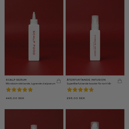
SCALP SERUM
ÅTERFUKTANDE INFUSION
Mikrobiom-stärkande, lugnande skalpserum
Superåterfuktande booster för torrt hår
445,00
SEK
295,00
SEK