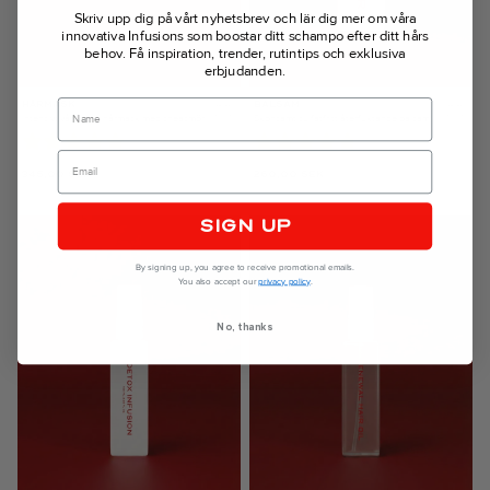
Skriv upp dig på vårt nyhetsbrev och lär dig mer om våra
innovativa Infusions som boostar ditt schampo efter ditt hårs
behov.
Få inspiration, trender, rutintips och exklusiva
erbjudanden.
Name
HÅRMASK
BALSAM
Intensivt vårdande hårmask med sheasmör
Skonsamt sulfatfritt återfuktande balsam
345,00
SEK
260,00
SEK
SIGN UP
By signing up, you agree to receive promotional emails.
You also accept our
privacy policy
.
No, thanks