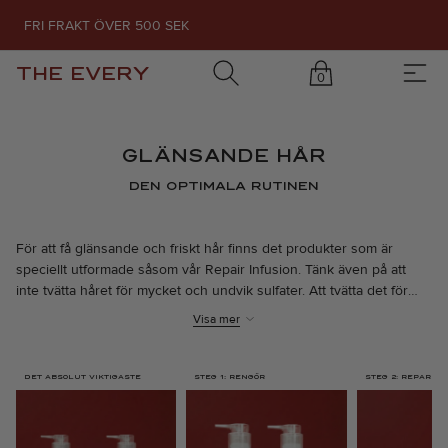
FRI FRAKT ÖVER 500 SEK
THE EVERY
0
GLÄNSANDE HÅR
DEN OPTIMALA RUTINEN
För att få glänsande och friskt hår finns det produkter som är
speciellt utformade såsom vår Repair Infusion. Tänk även på att
inte tvätta håret för mycket och undvik sulfater. Att tvätta det för
ofta kan ta bort naturliga oljor som gör att ditt hår ser glansigt ut.
Visa mer
Använd ett värmeskydd innan du använder några värmeredskap.
Våra produkter innehåller skonsamma ingredienser med ämnen
som ger näring till ditt hår och hårbotten, är fria från sulfater,
DET ABSOLUT VIKTIGASTE
STEG 1: RENGÖR
STEG 2: REPARER
parabener och cykliska silikoner och är 100% veganska.