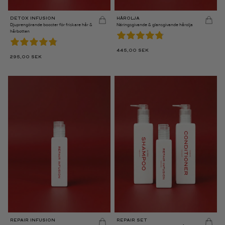
DETOX INFUSION
HÅROLJA
Djup­rengörande booster för friskare hår &
Näringsgivande & glansgivande hårolja
hårbotten
445,00
SEK
295,00
SEK
REPAIR INFUSION
REPAIR SET