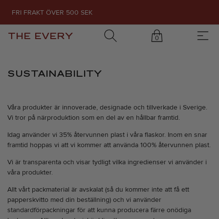
FRI FRAKT ÖVER 500 SEK
THE EVERY
0
SUSTAINABILITY
Våra produkter är innoverade, designade och tillverkade i Sverige.
Vi tror på närproduktion som en del av en hållbar framtid.
Idag använder vi 35% återvunnen plast i våra flaskor. Inom en snar
framtid hoppas vi att vi kommer att använda 100% återvunnen plast.
Vi är transparenta och visar tydligt vilka ingredienser vi använder i
våra produkter.
Allt vårt packmaterial är avskalat (så du kommer inte att få ett
papperskvitto med din beställning) och vi använder
standardförpackningar för att kunna producera färre onödiga