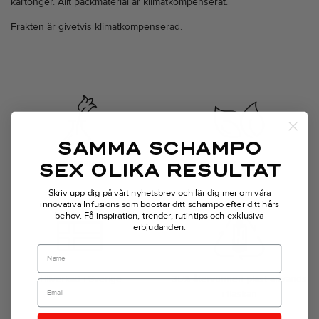
kartonger. Allt packmaterial är klimatkompenserat.
Frakten är givetvis klimatkompenserad.
SAMMA SCHAMPO
Transparent
Vegansk teknologi
SEX OLIKA RESULTAT
Skriv upp dig på vårt nyhetsbrev och lär dig mer om våra
innovativa Infusions som boostar ditt schampo efter ditt hårs
behov.
Få inspiration, trender, rutintips och exklusiva
erbjudanden.
Name
Tillverkad i Sverige
35% återvunnen plast används
i flaskan