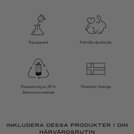
Torrschampo
Erica M.
Rating: 5/5
Perfekt för snabb styling
Snabbt enkelt och perfekt för att få den där extra volymen när jag är på 
Wed May 01 2024 00:00:00 GMT+0000 (Coordinated Universal Time)
Torrschampo
Transparent
Fritt från djurförsök
Maria L.
Rating: 5/5
Doftar fantastiskt och ger volym!
Älskar hur det här torrschampot doftar! Dessutom ger det volym som håller
Fri Jun 14 2024 00:00:00 GMT+0000 (Coordinated Universal Time)
Torrschampo
Maria S.
Förpackning av 35 %
Tillverkat i Sverige
Rating: 5/5
återvunna material
perfekt volym för tunt hår
Håret känns så luftigt och volymigt utan att tyngas ner. Perfekt för mitt t
Thu May 30 2024 00:00:00 GMT+0000 (Coordinated Universal Time)
Torrschampo
Annika N.
INKLUDERA DESSA PRODUKTER I DIN
Rating: 5/5
HÅRVÅRDSRUTIN
Osynligt och effektivt