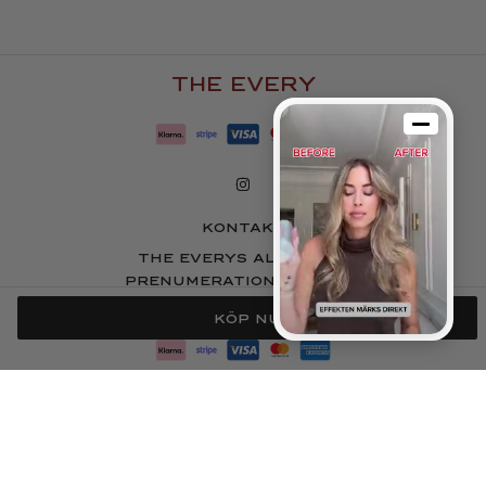
Inger J.
815,00 SEK.
690,00 SEK.
Rating: 5/5
Perfekt för snabb fix!
Älskar hur snabbt jag kan få till en snygg frisyr med det här torrschamp
THE EVERY
Sat May 04 2024 00:00:00 GMT+0000 (Coordinated Universal Time)
Torrschampo
Helene A.
Rating: 5/5
Osynlig volym
Volym utan residue precis vad jag behövde!
KONTAKT
Tue May 21 2024 00:00:00 GMT+0000 (Coordinated Universal Time)
THE EVERYS ALLMÄNNA
PRENUMERATIONSVILLKOR
VILLKOR
KÖP NU
COPYRIGHT © 2026 THE EVERY AB, ALL RIGHTS RESERVED