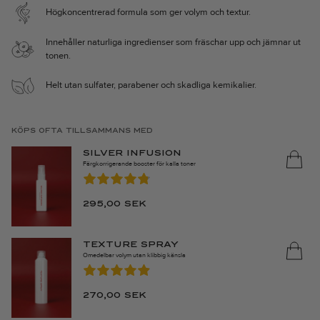
100% vegansk.
Högkoncentrerad formula som ger volym och textur.
Innehåller naturliga ingredienser som fräschar upp och jämnar ut
tonen.
Helt utan sulfater, parabener och skadliga kemikalier.
KÖPS OFTA TILLSAMMANS MED
SILVER INFUSION
Färgkorrigerande booster för kalla toner
295,00
SEK
TEXTURE SPRAY
Omedelbar volym utan klibbig känsla
270,00
SEK