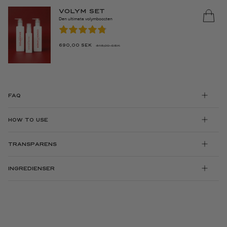
VOLYM SET
Den ultimata volymboosten
690,00
SEK
815,00
SEK
DET
DET
URSPRUNGLIGA
NUVARANDE
PRISET
PRISET
VAR:
ÄR:
815,00 SEK.
690,00 SEK.
FAQ
HOW TO USE
TRANSPARENS
INGREDIENSER