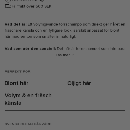
Fri frakt över 500 SEK
Vad det är:
Ett volymgivande torrschampo som direkt ger håret en
fräschare känsla och en fylligare look, särskilt anpassat för blont
hår med en ton som smälter in naturligt.
Vad som gör den speciell:
Det här är torrschampot som inte bara
fräschar upp håret mellan tvättarna – det ger dig dessutom volym.
Läs mer
Vår formula är fylld med volymboostande ingredienser som ger
fyllighet till håret, samtidigt som den jämnar ut färgtonen i
PERFEKT FÖR
hårbotten. Torrschampot innehåller vårdande blåbärextrakt och
solrosolja, som både vårdar håret och skalpen mellan tvättarna –
Blont hår
Oljigt hår
perfekt för snabba touch-ups när du inte hinner med en full tvätt.
Volym & en fräsch
Resultatet:
känsla
⋅ Fräschare känsla mellan tvättarna.
⋅ Fylligare och volymrikt hår med vår signaturdoft Marrakech Heat.
⋅ Jämnare och ljusare färg i hårbotten.
SVENSK CLEAN HÅRVÅRD
Volumizing Dry Shampoo Blonde (250 ml) är tillverkad i Sverige och