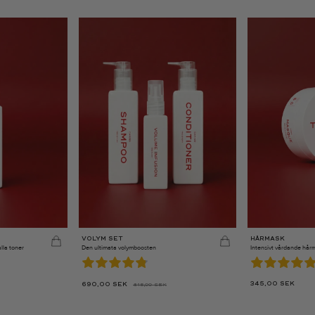
Syns inte i mitt blonda hår älskar det!
Sun Mar 31 2024 00:00:00 GMT+0000 (Coordinated Universal Time)
Torrschampo
Annie E.
Rating: 5/5
Förvånad över hur bra det funkar!
Mitt hår får verkligen den volym jag drömt om och det känns inte alls kladdi
Thu May 23 2024 00:00:00 GMT+0000 (Coordinated Universal Time)
Torrschampo
Elin N.
Rating: 5/5
Volym och doft i ett
Det här är verkligen det bästa torrschampot jag testat. Ger volym direkt 
Sat Apr 13 2024 00:00:00 GMT+0000 (Coordinated Universal Time)
Torrschampo
Julia J.
VOLYM SET
HÅRMASK
Rating: 5/5
lla toner
Den ultimata volymboosten
Intensivt vårdande hå
Min nya favorit!
Detta torrschampo är jättebra!
345,00
SEK
690,00
SEK
815,00
SEK
Fri Apr 05 2024 00:00:00 GMT+0000 (Coordinated Universal Time)
DET
DET
URSPRUNGLIGA
NUVARANDE
Torrschampo
PRISET
PRISET
VAR:
ÄR: