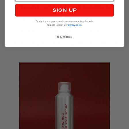
Ett cleant, volymboostande och
SIGN UP
lättviktigt torrschampo.
By signing up, you agree to receive promotional emails.
You also accept our
privacy policy
.
Tillverkat i Sverige av de absolut
No, thanks
bästa veganska ingredienserna.