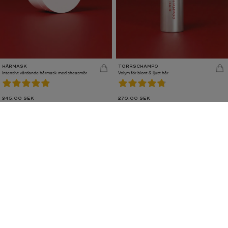
HÅRMASK
TORRSCHAMPO
Intensivt vårdande hårmask med sheasmör
Volym för blont & ljust hår
345,00
SEK
270,00
SEK