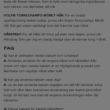
testa vår Repair Infusion. Den är fylld med näringsrika ingredienser
som stärker och återfuktar ditt hår.
VOLYM TORRSCHAMPO MÖRKT HÅR:
För en snabb
uppfräschning mellan tvättar, prova vårt Volym Torrschampo Mörkt
Hår Det ger volym samtidigt som det fräschar upp håret.
HÅRSPRAY:
För att hålla din frisyr på plats hela dagen, prova vår
Hårspray. Den ger dig en stadig stadga utan att kännas tung i håret.
FAQ
Q:
Vad är skillnaden mellan balsam och schampo?
A:
Schampo används för att rengöra håret och hårbotten från
smuts och oljor, medan balsam är en mjukgörande produkt som
återfuktar och skyddar håret efter tvätt.
Q:
Kan jag använda balsam varje dag?
A:
Ja, du kan använda balsam dagligen om ditt hår behöver extra
fukt och vård. Men överdriven användning kan ibland göra håret
tungt, så det kan vara bäst att anpassa användningen efter ditt
hårbehov.
Q:
Passar balsam för känslig hårbotten?