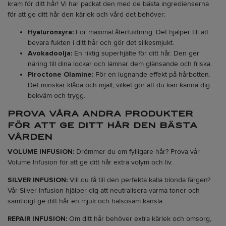
kram för ditt hår! Vi har packat den med de bästa ingredienserna
för att ge ditt hår den kärlek och vård det behöver:
Hyaluronsyra:
För maximal återfuktning. Det hjälper till att
bevara fukten i ditt hår och gör det silkesmjukt.
Avokadoolja:
En riktig superhjälte för ditt hår. Den ger
näring till dina lockar och lämnar dem glänsande och friska.
Piroctone Olamine:
För en lugnande effekt på hårbotten.
Det minskar klåda och mjäll, vilket gör att du kan känna dig
bekväm och trygg.
PROVA VÅRA ANDRA PRODUKTER
FÖR ATT GE DITT HÅR DEN BÄSTA
VÅRDEN
VOLUME INFUSION:
Drömmer du om fylligare hår? Prova vår
Volume Infusion för att ge ditt hår extra volym och liv.
SILVER INFUSION:
Vill du få till den perfekta kalla blonda färgen?
Vår Silver Infusion hjälper dig att neutralisera varma toner och
samtidigt ge ditt hår en mjuk och hälsosam känsla.
REPAIR INFUSION:
Om ditt hår behöver extra kärlek och omsorg,