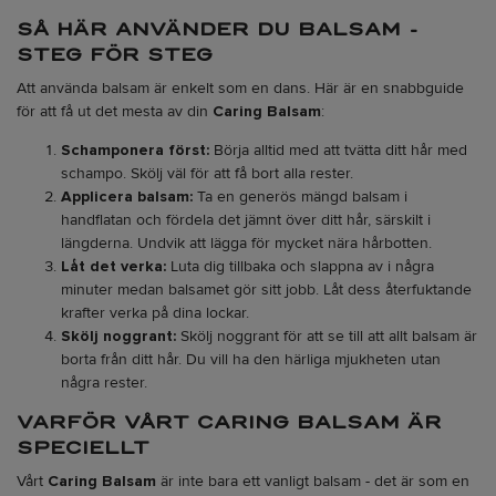
SÅ HÄR ANVÄNDER DU BALSAM -
STEG FÖR STEG
Att använda balsam är enkelt som en dans. Här är en snabbguide
för att få ut det mesta av din
Caring Balsam
:
Schamponera först:
Börja alltid med att tvätta ditt hår med
schampo. Skölj väl för att få bort alla rester.
Applicera balsam:
Ta en generös mängd balsam i
handflatan och fördela det jämnt över ditt hår, särskilt i
längderna. Undvik att lägga för mycket nära hårbotten.
Låt det verka:
Luta dig tillbaka och slappna av i några
minuter medan balsamet gör sitt jobb. Låt dess återfuktande
krafter verka på dina lockar.
Skölj noggrant:
Skölj noggrant för att se till att allt balsam är
borta från ditt hår. Du vill ha den härliga mjukheten utan
några rester.
VARFÖR VÅRT CARING BALSAM ÄR
SPECIELLT
Vårt
Caring Balsam
är inte bara ett vanligt balsam - det är som en