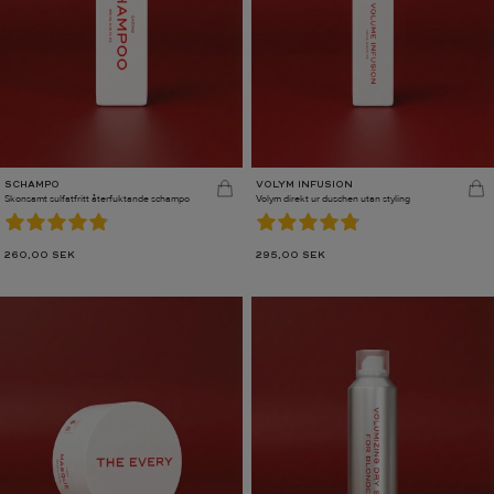
SCHAMPO
VOLYM INFUSION
Skonsamt sulfatfritt återfuktande schampo
Volym direkt ur duschen utan styling
260,00
SEK
295,00
SEK