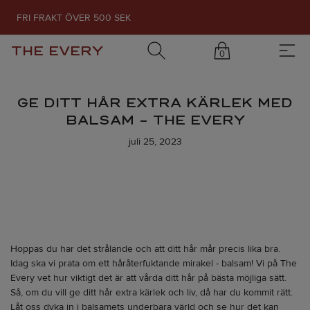
FRI FRAKT ÖVER 500 SEK
THE EVERY
0
GE DITT HÅR EXTRA KÄRLEK MED
BALSAM – THE EVERY
juli 25, 2023
Hoppas du har det strålande och att ditt hår mår precis lika bra.
Idag ska vi prata om ett håråterfuktande mirakel - balsam! Vi på The
Every vet hur viktigt det är att vårda ditt hår på bästa möjliga sätt.
Så, om du vill ge ditt hår extra kärlek och liv, då har du kommit rätt.
Låt oss dyka in i balsamets underbara värld och se hur det kan