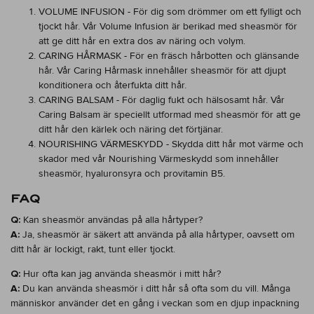
VOLUME INFUSION
- För dig som drömmer om ett fylligt och
tjockt hår. Vår Volume Infusion är berikad med sheasmör för
att ge ditt hår en extra dos av näring och volym.
CARING HÅRMASK
- För en fräsch hårbotten och glänsande
hår. Vår Caring Hårmask innehåller sheasmör för att djupt
konditionera och återfukta ditt hår.
CARING BALSAM
- För daglig fukt och hälsosamt hår. Vår
Caring Balsam är speciellt utformad med sheasmör för att ge
ditt hår den kärlek och näring det förtjänar.
NOURISHING VÄRMESKYDD
- Skydda ditt hår mot värme och
skador med vår Nourishing Värmeskydd som innehåller
sheasmör, hyaluronsyra och provitamin B5.
FAQ
Q:
Kan sheasmör användas på alla hårtyper?
A:
Ja, sheasmör är säkert att använda på alla hårtyper, oavsett om
ditt hår är lockigt, rakt, tunt eller tjockt.
Q:
Hur ofta kan jag använda sheasmör i mitt hår?
A:
Du kan använda sheasmör i ditt hår så ofta som du vill. Många
människor använder det en gång i veckan som en djup inpackning