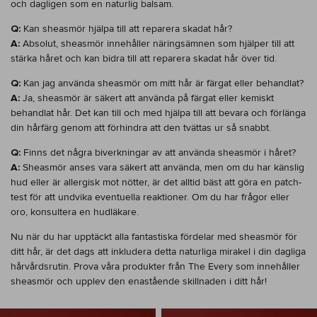
och dagligen som en naturlig balsam.
Q:
Kan sheasmör hjälpa till att reparera skadat hår?
A:
Absolut, sheasmör innehåller näringsämnen som hjälper till att
stärka håret och kan bidra till att reparera skadat hår över tid.
Q:
Kan jag använda sheasmör om mitt hår är färgat eller behandlat?
A:
Ja, sheasmör är säkert att använda på färgat eller kemiskt
behandlat hår. Det kan till och med hjälpa till att bevara och förlänga
din hårfärg genom att förhindra att den tvättas ur så snabbt.
Q:
Finns det några biverkningar av att använda sheasmör i håret?
A:
Sheasmör anses vara säkert att använda, men om du har känslig
hud eller är allergisk mot nötter, är det alltid bäst att göra en patch-
test för att undvika eventuella reaktioner. Om du har frågor eller
oro, konsultera en hudläkare.
Nu när du har upptäckt alla fantastiska fördelar med sheasmör för
ditt hår, är det dags att inkludera detta naturliga mirakel i din dagliga
hårvårdsrutin. Prova våra produkter från The Every som innehåller
sheasmör och upplev den enastående skillnaden i ditt hår!