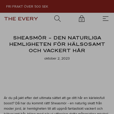
FRI FRAKT ÖVER 500 SEK
THE EVERY
0
SHEASMÖR – DEN NATURLIGA
HEMLIGHETEN FÖR HÄLSOSAMT
OCH VACKERT HÅR
oktober 2, 2023
Är du på jakt efter det ultimata sättet att ge ditt hår en kärleksfull
boost? Då har du kommit rätt! Sheasmör - en naturlig skatt från
moder jord, är hemligheten till att uppnå fantastiskt vackert och
hälsosamt hår. Häng med när vi utforskar detta mångsidiga mirakel