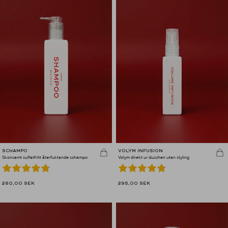
SCHAMPO
VOLYM INFUSION
Skonsamt sulfatfritt återfuktande schampo
Volym direkt ur duschen utan styling
260,00
SEK
295,00
SEK