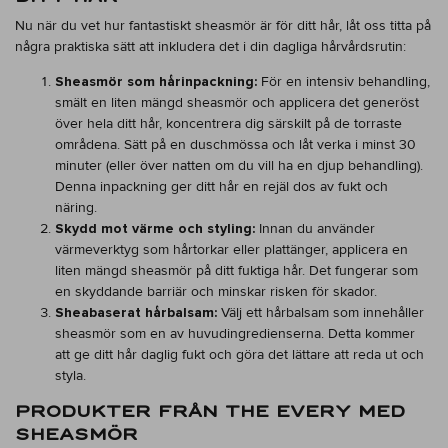
Nu när du vet hur fantastiskt sheasmör är för ditt hår, låt oss titta på
några praktiska sätt att inkludera det i din dagliga hårvårdsrutin:
Sheasmör som hårinpackning:
För en intensiv behandling,
smält en liten mängd sheasmör och applicera det generöst
över hela ditt hår, koncentrera dig särskilt på de torraste
områdena. Sätt på en duschmössa och låt verka i minst 30
minuter (eller över natten om du vill ha en djup behandling).
Denna inpackning ger ditt hår en rejäl dos av fukt och
näring.
Skydd mot värme och styling:
Innan du använder
värmeverktyg som hårtorkar eller plattänger, applicera en
liten mängd sheasmör på ditt fuktiga hår. Det fungerar som
en skyddande barriär och minskar risken för skador.
Sheabaserat hårbalsam:
Välj ett hårbalsam som innehåller
sheasmör som en av huvudingredienserna. Detta kommer
att ge ditt hår daglig fukt och göra det lättare att reda ut och
styla.
PRODUKTER FRÅN THE EVERY MED
SHEASMÖR