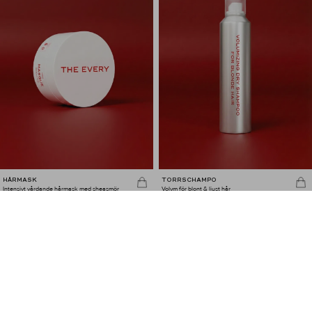
HÅRMASK
TORRSCHAMPO
Intensivt vårdande hårmask med sheasmör
Volym för blont & ljust hår
345,00
SEK
270,00
SEK