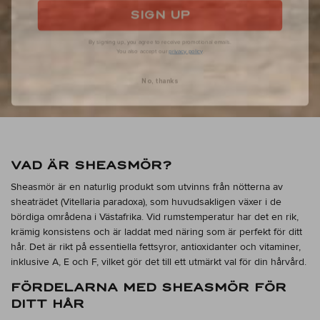
SIGN UP
By signing up, you agree to receive promotional emails.
You also accept our
privacy policy
.
No, thanks
VAD ÄR SHEASMÖR?
Sheasmör är en naturlig produkt som utvinns från nötterna av
sheaträdet (Vitellaria paradoxa), som huvudsakligen växer i de
bördiga områdena i Västafrika. Vid rumstemperatur har det en rik,
krämig konsistens och är laddat med näring som är perfekt för ditt
hår. Det är rikt på essentiella fettsyror, antioxidanter och vitaminer,
inklusive A, E och F, vilket gör det till ett utmärkt val för din hårvård.
FÖRDELARNA MED SHEASMÖR FÖR
DITT HÅR