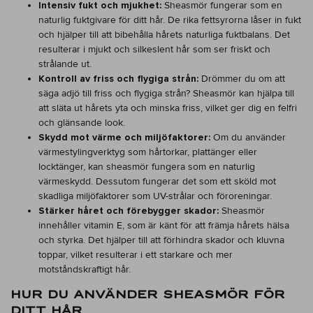
Intensiv fukt och mjukhet:
Sheasmör fungerar som en
naturlig fuktgivare för ditt hår. De rika fettsyrorna låser in fukt
och hjälper till att bibehålla hårets naturliga fuktbalans. Det
resulterar i mjukt och silkeslent hår som ser friskt och
strålande ut.
Kontroll av friss och flygiga strån:
Drömmer du om att
säga adjö till friss och flygiga strån? Sheasmör kan hjälpa till
att släta ut hårets yta och minska friss, vilket ger dig en felfri
och glänsande look.
Skydd mot värme och miljöfaktorer:
Om du använder
värmestylingverktyg som hårtorkar, plattänger eller
locktänger, kan sheasmör fungera som en naturlig
värmeskydd. Dessutom fungerar det som ett sköld mot
skadliga miljöfaktorer som UV-strålar och föroreningar.
Stärker håret och förebygger skador:
Sheasmör
innehåller vitamin E, som är känt för att främja hårets hälsa
och styrka. Det hjälper till att förhindra skador och kluvna
toppar, vilket resulterar i ett starkare och mer
motståndskraftigt hår.
HUR DU ANVÄNDER SHEASMÖR FÖR
DITT HÅR