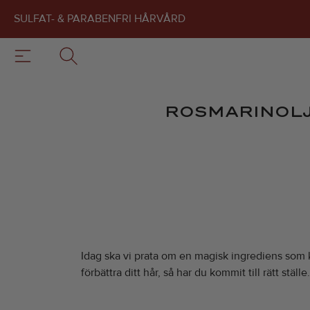
SULFAT- & PARABENFRI HÅRVÅRD
ROSMARINOLJ
Idag ska vi prata om en magisk ingrediens som kan
förbättra ditt hår, så har du kommit till rätt stä