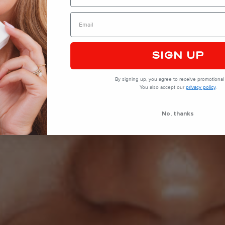
SIGN UP
By signing up, you agree to receive promotional 
You also accept our
privacy policy
.
No, thanks