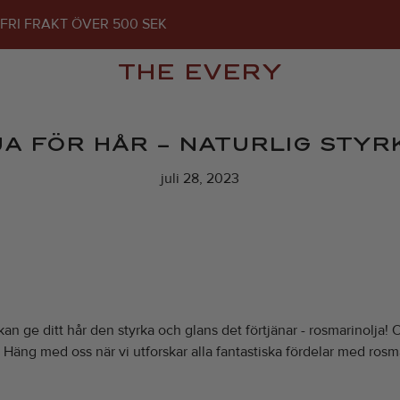
FRI FRAKT ÖVER 500 SEK
THE EVERY
A FÖR HÅR – NATURLIG STYR
juli 28, 2023
 ge ditt hår den styrka och glans det förtjänar - rosmarinolja! Om
lle. Häng med oss när vi utforskar alla fantastiska fördelar med rosm