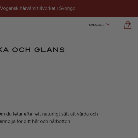
Vegansk hårvård tillverkat i Sverige
SVENSKA
0
KA OCH GLANS
 du letar efter ett naturligt sätt att vårda och
arinolja för ditt hår och hårbotten.