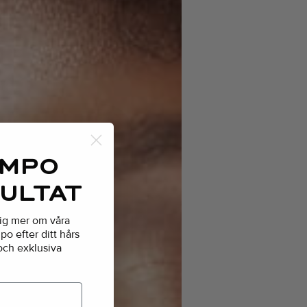
AMPO
SULTAT
dig mer om våra
o efter ditt hårs
 och exklusiva