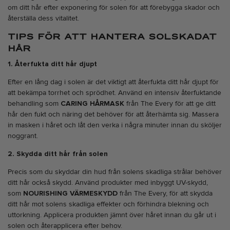
om ditt hår efter exponering för solen för att förebygga skador och
återställa dess vitalitet.
TIPS FÖR ATT HANTERA SOLSKADAT
HÅR
1. Återfukta ditt hår djupt
Efter en lång dag i solen är det viktigt att återfukta ditt hår djupt för
att bekämpa torrhet och sprödhet. Använd en intensiv återfuktande
behandling som
CARING HÅRMASK
från The Every för att ge ditt
hår den fukt och näring det behöver för att återhämta sig. Massera
in masken i håret och låt den verka i några minuter innan du sköljer
noggrant.
2. Skydda ditt hår från solen
Precis som du skyddar din hud från solens skadliga strålar behöver
ditt hår också skydd. Använd produkter med inbyggt UV-skydd,
som
NOURISHING VÄRMESKYDD
från The Every, för att skydda
ditt hår mot solens skadliga effekter och förhindra blekning och
uttorkning. Applicera produkten jämnt över håret innan du går ut i
solen och återapplicera efter behov.