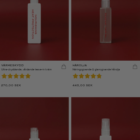
VÄRMESKYDD
HÅROLJA
Ultra-skyddande, vårdande leave-in kräm
Näringsgivande & glansgivande hårolja
270,00
SEK
445,00
SEK