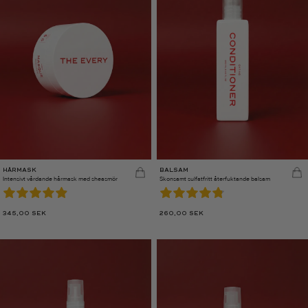
HÅRMASK
BALSAM
Intensivt vårdande hårmask med sheasmör
Skonsamt sulfatfritt återfuktande balsam
345,00
SEK
260,00
SEK