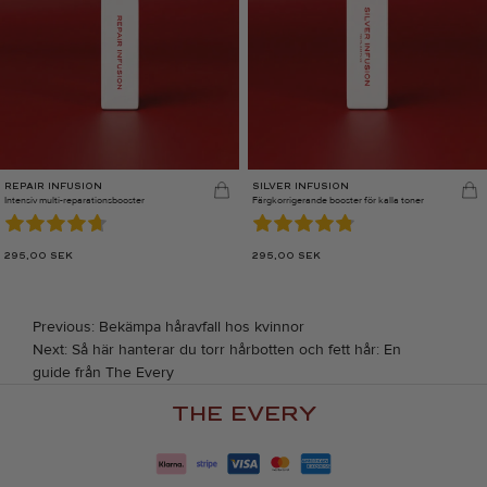
REPAIR INFUSION
SILVER INFUSION
Intensiv multi-reparationsbooster
Färgkorrigerande booster för kalla toner
295,00
SEK
295,00
SEK
INLÄGGSNAVIGERING
Previous:
Bekämpa håravfall hos kvinnor
Next:
Så här hanterar du torr hårbotten och fett hår: En
guide från The Every
THE EVERY