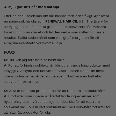
3. Mjukgör ditt hår med hårolja
Efter en dag i solen kan ditt hår kännas torrt och tråkigt. Applicera
en näringsrik hårolja som
RENEWAL HAIR OIL
från The Every för
att mjukgöra och återställa glansen i ditt solsvedda hår. Massera
försiktigt in oljan i håret och låt den verka över natten för bästa
resultat. Tvätta sedan håret som vanligt på morgonen för att
avlägsna eventuellt överskott av olja.
FAQ
Q:
Hur kan jag förhindra solblekt hår?
A:
För att förhindra solblekt hår bör du använda hårprodukter med
inbyggt UV-skydd och undvika att vistas i solen under de mest
intensiva timmarna på dagen. Se även till att bära en hatt eller
scarves för extra skydd.
Q:
Vilka är de bästa produkterna för att reparera solskadat hår?
A:
Produkter som innehåller återfuktande ingredienser som
hyaluronsyra och vårdande oljor är idealiska för att reparera
solskadat hår. Kolla in vårt sortiment av The Every-hårprodukter för
att hitta rätt produkter för dig.