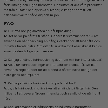
återfuktning och lugna hårbotten. Dessutom är alla våra produkter
fria från sulfater och cykliska silikoner, vilket gör dem till ett
hälsosamt val för både dig och miljön.
FAQ
Q:
Hur ofta bör jag använda en hårinpackning?
A:
Det beror på hårets tillstånd. Generellt rekommenderar vi att
använda en hårinpackning en gång i veckan för att bibehålla och
förbättra hårets hälsa. Om ditt hår är extra torrt eller skadat kan du
använda den två gånger i veckan.
Q:
Kan jag använda hårinpackning även om mitt hår inte är skadat?
A:
Absolut! Hårinpackningar är inte bara för skadat hår. De kan
användas regelbundet för att bibehålla hårets hälsa och ge det
extra glans och mjukhet.
Q:
Kan jag använda hårinpackning på färgat hår?
A:
Ja, vår hårinpackning är säker att använda på färgat hår. Den
hjälper till att bevara färgens intensitet och samtidigt ge näring till
håret.
Q:
Kan jag använda er hårinpackning på känslig hårbotten?