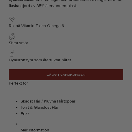
flaska gjord av 35% återvunnen plast.
Rik på Vitamin E och Omega 6
Shea smör
Hyaluronsyra som återfuktar håret
LÄGG I VARUKORGEN
Perfekt för
Skadat Hår / Kluvna Hårtoppar
Torrt & Glanslöst Hår
Frizz
Mer information