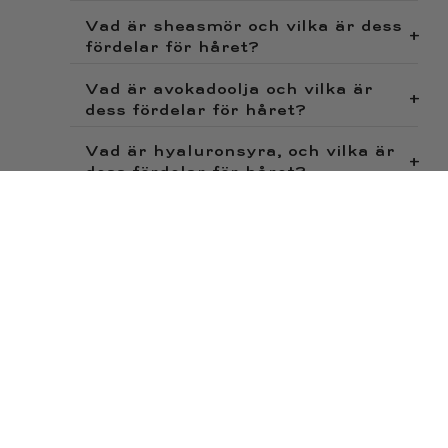
Vad är sheasmör och vilka är dess
+
fördelar för håret?
Vad är avokadoolja och vilka är
+
dess fördelar för håret?
Vad är hyaluronsyra, och vilka är
+
dess fördelar för håret?
Hur hjälper Caring Hårmask till att
+
främja friskt hår?
.faq-answer{
display: none;
}
.faq-
<!--