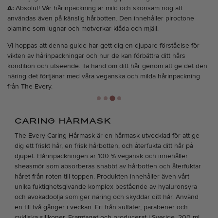
A:
Absolut! Vår hårinpackning är mild och skonsam nog att
användas även på känslig hårbotten. Den innehåller piroctone
olamine som lugnar och motverkar klåda och mjäll.
Vi hoppas att denna guide har gett dig en djupare förståelse för
vikten av hårinpackningar och hur de kan förbättra ditt hårs
kondition och utseende. Ta hand om ditt hår genom att ge det den
näring det förtjänar med våra veganska och milda hårinpackning
från The Every.
CARING HÅRMASK
The Every Caring Hårmask är en hårmask utvecklad för att ge
dig ett friskt hår, en frisk hårbotten, och återfukta ditt hår på
djupet. Hårinpackningen är 100 % vegansk och innehåller
sheasmör som absorberas snabbt av hårbotten och återfuktar
håret från roten till toppen. Produkten innehåller även vårt
unika fuktighetsgivande komplex bestående av hyaluronsyra
och avokadoolja som ger näring och skyddar ditt hår. Använd
en till två gånger i veckan. Fri från sulfater, parabener och
cykliska silikoner. Framtaget och producerat i Sverige. 200 ml,