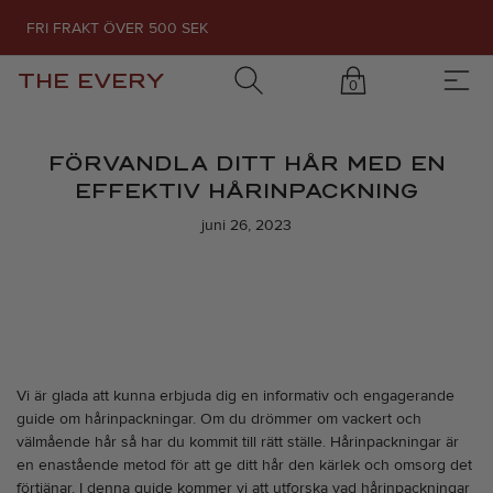
FRI FRAKT ÖVER 500 SEK
THE EVERY
0
FÖRVANDLA DITT HÅR MED EN
EFFEKTIV HÅRINPACKNING
juni 26, 2023
Vi är glada att kunna erbjuda dig en informativ och engagerande
guide om hårinpackningar. Om du drömmer om vackert och
välmående hår så har du kommit till rätt ställe. Hårinpackningar är
en enastående metod för att ge ditt hår den kärlek och omsorg det
förtjänar. I denna guide kommer vi att utforska vad hårinpackningar