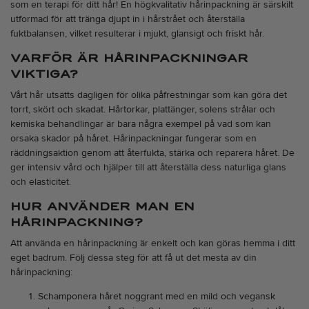
som en terapi för ditt hår! En högkvalitativ hårinpackning är särskilt
utformad för att tränga djupt in i hårstrået och återställa
fuktbalansen, vilket resulterar i mjukt, glansigt och friskt hår.
VARFÖR ÄR HÅRINPACKNINGAR
VIKTIGA?
Vårt hår utsätts dagligen för olika påfrestningar som kan göra det
torrt, skört och skadat. Hårtorkar, plattänger, solens strålar och
kemiska behandlingar är bara några exempel på vad som kan
orsaka skador på håret. Hårinpackningar fungerar som en
räddningsaktion genom att återfukta, stärka och reparera håret. De
ger intensiv vård och hjälper till att återställa dess naturliga glans
och elasticitet.
HUR ANVÄNDER MAN EN
HÅRINPACKNING?
Att använda en hårinpackning är enkelt och kan göras hemma i ditt
eget badrum. Följ dessa steg för att få ut det mesta av din
hårinpackning:
Schamponera håret noggrant med en mild och vegansk