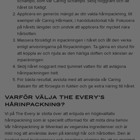
schampo, som vår
Caring Schampo
. Skölj noggrant och låt
håret bli fuktigt.
Applicera en generös mängd av din valda hårinpackning, till
exempel vår
Caring Hårmask
, i handdukstorkat hår. Fokusera
på hårets längder och undvik att applicera för mycket nära
hårbotten.
Massera försiktigt in inpackningen i håret och låt den verka
enligt anvisningarna på förpackningen. Ta gärna en stund för
att koppla av och njuta av den härliga doften och känslan av
inpackningen.
Skölj håret noggrant med ljummet vatten för att avlägsna
hårinpackningen helt.
För bästa resultat, avsluta med att använda vår
Caring
Balsam
för att försegla in fukten och ge extra näring till håret.
VARFÖR VÄLJA THE EVERY'S
HÅRINPACKNING?
Vi på The Every är stolta över att erbjuda en högkvalitativ
hårinpackning som är speciellt utformad för att möta dina behov.
Vår hårinpackning är tillverkad av veganska ingredienser och är
mild nog att användas även på känsligt hår och hårbotten. Den är
berikad med hyaluronsyra och piroctone olamine för att ge maximal