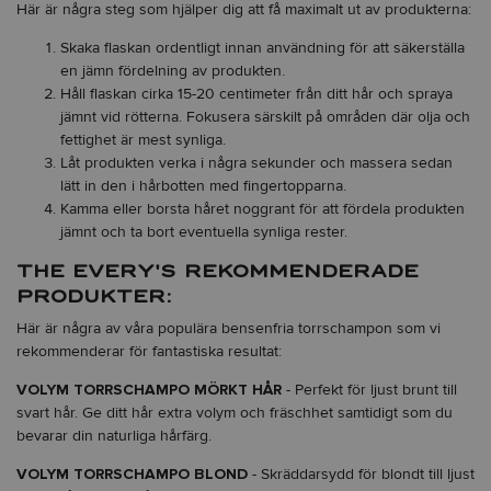
Här är några steg som hjälper dig att få maximalt ut av produkterna:
Skaka flaskan ordentligt innan användning för att säkerställa
en jämn fördelning av produkten.
Håll flaskan cirka 15-20 centimeter från ditt hår och spraya
jämnt vid rötterna. Fokusera särskilt på områden där olja och
fettighet är mest synliga.
Låt produkten verka i några sekunder och massera sedan
lätt in den i hårbotten med fingertopparna.
Kamma eller borsta håret noggrant för att fördela produkten
jämnt och ta bort eventuella synliga rester.
THE EVERY'S REKOMMENDERADE
PRODUKTER:
Här är några av våra populära bensenfria torrschampon som vi
rekommenderar för fantastiska resultat:
VOLYM TORRSCHAMPO MÖRKT HÅR
- Perfekt för ljust brunt till
svart hår. Ge ditt hår extra volym och fräschhet samtidigt som du
bevarar din naturliga hårfärg.
VOLYM TORRSCHAMPO BLOND
- Skräddarsydd för blondt till ljust