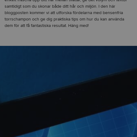
samtidigt som du skonar både ditt hår och miljön. I den här
bloggposten kommer vi att utforska fördelarna med bensenfria
torrschampon och ge dig praktiska tips om hur du kan använda
dem för att få fantastiska resultat. Häng med!