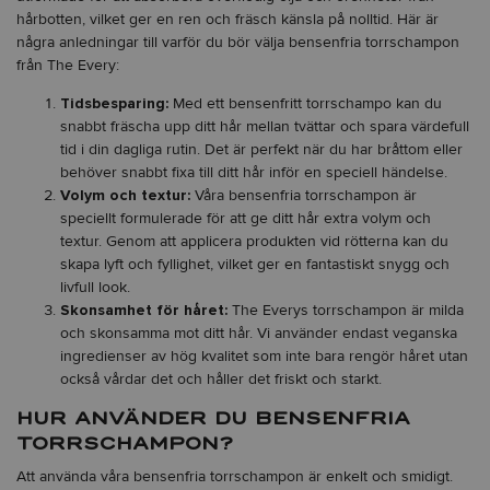
hårbotten, vilket ger en ren och fräsch känsla på nolltid. Här är
några anledningar till varför du bör välja bensenfria torrschampon
från The Every:
Tidsbesparing:
Med ett bensenfritt torrschampo kan du
snabbt fräscha upp ditt hår mellan tvättar och spara värdefull
tid i din dagliga rutin. Det är perfekt när du har bråttom eller
behöver snabbt fixa till ditt hår inför en speciell händelse.
Volym och textur:
Våra bensenfria torrschampon är
speciellt formulerade för att ge ditt hår extra volym och
textur. Genom att applicera produkten vid rötterna kan du
skapa lyft och fyllighet, vilket ger en fantastiskt snygg och
livfull look.
Skonsamhet för håret:
The Everys torrschampon är milda
och skonsamma mot ditt hår. Vi använder endast veganska
ingredienser av hög kvalitet som inte bara rengör håret utan
också vårdar det och håller det friskt och starkt.
HUR ANVÄNDER DU BENSENFRIA
TORRSCHAMPON?
Att använda våra bensenfria torrschampon är enkelt och smidigt.