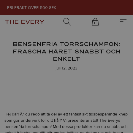
FRI FRAKT ÖVER 500 SEK
THE EVERY
0
BENSENFRIA TORRSCHAMPON:
FRÄSCHA HÅRET SNABBT OCH
ENKELT
juli 12, 2023
Hej där! Är du redo att ta del av ett fantastiskt tidsbesparande knep
som gör underverk för ditt hår? Vi presenterar stolt The Everys
bensenfria torrschampon! Med dessa produkter kan du snabbt och
enkelt fräscha upp ditt hår mellan tvättar, ge det volym och textur