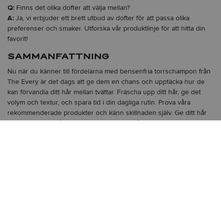
Q:
Finns det olika dofter att välja mellan?
A:
Ja, vi erbjuder ett brett utbud av dofter för att passa olika
preferenser och smaker. Utforska vår produktlinje för att hitta din
favorit!
SAMMANFATTNING
Nu när du känner till fördelarna med bensenfria torrschampon från
The Every är det dags att ge dem en chans och upptäcka hur de
kan förvandla ditt hår mellan tvättar. Fräscha upp ditt hår, ge det
volym och textur, och spara tid i din dagliga rutin. Prova våra
rekommenderade produkter och känn skillnaden själv. Ge ditt hår
det kärleksfulla vården det förtjänar med våra bensenfria
torrschampon. Ditt hår kommer att tacka dig!