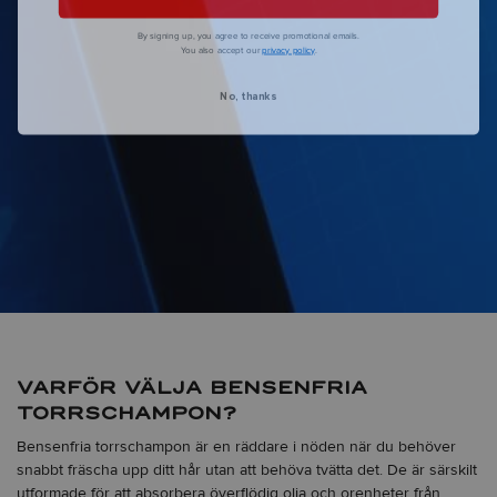
By signing up, you agree to receive promotional emails.
You also accept our
privacy policy
.
No, thanks
VARFÖR VÄLJA BENSENFRIA
TORRSCHAMPON?
Bensenfria torrschampon är en räddare i nöden när du behöver
snabbt fräscha upp ditt hår utan att behöva tvätta det. De är särskilt
utformade för att absorbera överflödig olja och orenheter från