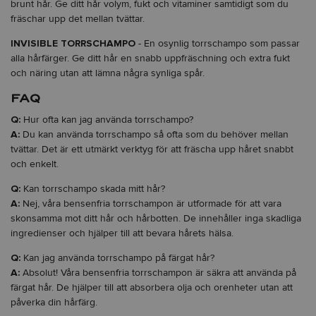
brunt hår. Ge ditt hår volym, fukt och vitaminer samtidigt som du
fräschar upp det mellan tvättar.
INVISIBLE TORRSCHAMPO
- En osynlig torrschampo som passar
alla hårfärger. Ge ditt hår en snabb uppfräschning och extra fukt
och näring utan att lämna några synliga spår.
FAQ
Q:
Hur ofta kan jag använda torrschampo?
A:
Du kan använda torrschampo så ofta som du behöver mellan
tvättar. Det är ett utmärkt verktyg för att fräscha upp håret snabbt
och enkelt.
Q:
Kan torrschampo skada mitt hår?
A:
Nej, våra bensenfria torrschampon är utformade för att vara
skonsamma mot ditt hår och hårbotten. De innehåller inga skadliga
ingredienser och hjälper till att bevara hårets hälsa.
Q:
Kan jag använda torrschampo på färgat hår?
A:
Absolut! Våra bensenfria torrschampon är säkra att använda på
färgat hår. De hjälper till att absorbera olja och orenheter utan att
påverka din hårfärg.