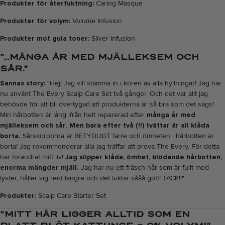
Produkter för återfuktning:
Caring Masque
Produkter för volym:
Volume Infusion
Produkter mot gula toner:
Silver Infusion
"...MÅNGA ÅR MED MJÄLLEKSEM OCH
SÅR."
Sannas story:
"Hej! Jag vill stämma in i kören av alla hyllningar! Jag har
nu använt The Every Scalp Care Set två gånger. Och det var allt jag
behövde för att bli övertygad att produkterna är så bra som det sägs!
Min hårbotten är lång ifrån helt reparerad efter
många år med
mjälleksem och sår
.
Men bara efter två (!!) tvättar är all klåda
borta.
Sårskorporna är BETYDLIGT färre och ömheten i hårbotten är
borta! Jag rekommenderar alla jag träffar att prova The Every. För detta
har förändrat mitt liv!
Jag slipper klåda, ömhet, blödande hårbotten,
enorma mängder mjäll.
Jag har nu ett fräsch hår som är fullt med
lyster, håller sig rent längre och det luktar sååå gott! TACK!!"
Produkter:
Scalp Care Starter Set
"MITT HÅR LIGGER ALLTID SOM EN