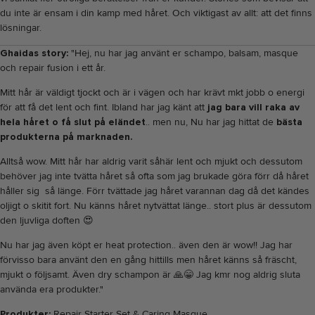
du inte är ensam i din kamp med håret. Och viktigast av allt: att det finns
lösningar.
Ghaidas story:
"Hej, nu har jag använt er
schampo, balsam, masque
och repair fusion
i ett år.
Mitt hår är väldigt tjockt och är i vägen och har krävt mkt jobb o energi
för att få det lent och fint. Ibland har jag känt att
jag bara vill raka av
hela håret o få slut på eländet
.. men nu, Nu har jag hittat de
bästa
produkterna
på marknaden.
Alltså wow. Mitt hår har aldrig varit såhär lent och mjukt och dessutom
behöver jag inte tvätta håret så ofta som jag brukade göra förr då håret
håller sig
så länge. Förr tvättade jag håret varannan dag då det kändes
oljigt o skitit fort. Nu känns håret nytvättat länge.. stort plus är dessutom
den ljuvliga doften
😍
Nu har jag även köpt er heat protection.. även den är wow!! Jag har
förvisso bara använt den en gång hittills men håret känns så fräscht,
mjukt o följsamt. Även dry schampon är
🙏😁
Jag kmr nog aldrig sluta
använda era produkter.
"
Produkter:
Repair Starter Set
&
Caring Masque