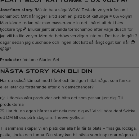
PLATT BLÖT KATTUNGE = 0% VOLYM!"
Josefines story:
"Måste bara säga WOW! Testade volym infusion i
schampot. Mitt hår ligger alltid som en platt blöt kattunge = 0% volym!
Man kände redan när man masserande in det i håret att det blev
tjockare typ
💕
Brukar jämt använda torrschampo efter varje dusch för
jag vill ha lite volym. Men de behövs verkligen inte nu. Det har de gått 3
dagar sedan jag duschade och ingen blöt katt så långt ögat kan nå!!
😍
😍😍
"
Produkter:
Volume Starter Set
NÄSTA STORY KAN BLI DIN
Har du också kämpat med håret och äntligen hittat något som funkar –
eller letar du fortfarande efter din gamechanger?
👉 Utforska våra produkter och hitta det som passar just dig:
Till
produkterna
💌 Har du en egen hårresa att dela med dig av? Vi vill höra den! Skicka
ett DM till oss på Instagram:
Theeveryofficial
Tillsammans skapar vi en plats där alla hår får ta plats – frissiga, lockiga,
platta, tjocka och tunna. Din story kan bli nästa som inspirerar någon att