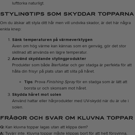
lufttorka naturligt.
STYLINGTIPS SOM SKYDDAR TOPPARNA
Om du älskar att styla ditt hår men vill undvika skador, är det här några
enkla knep:
Sänk temperaturen på värmeverktygen
Även om hög värme kan kännas som en genväg, gör det stor
skillnad att använda en lägre temperatur.
Använd skyddande stylingprodukter
Produkter som både återfuktar och ger stadga är perfekta för att
hålla din frisyr på plats utan att slita på håret.
Tips
: Prova
Finishing Spray
för en stadga som är lätt att
borsta ur och skonsam mot håret.
Skydda håret mot solen
Använd hattar eller hårprodukter med UV-skydd när du är ute i
solen.
FRÅGOR OCH SVAR OM KLUVNA TOPPAR
Q:
Kan kluvna toppar lagas utan att klippa dem?
A:
Tyvärr inte. Kluvna toppar måste klippas bort för att helt försvinna,