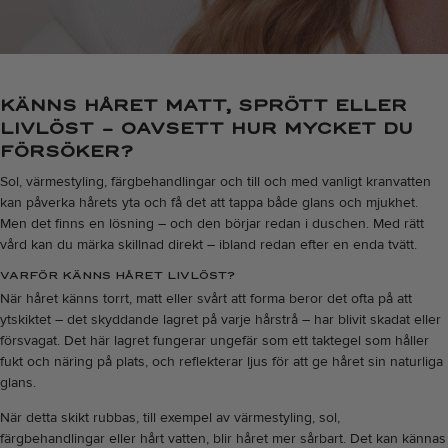
KÄNNS HÅRET MATT, SPRÖTT ELLER
LIVLÖST – OAVSETT HUR MYCKET DU
FÖRSÖKER?
Sol, värmestyling, färgbehandlingar och till och med vanligt kranvatten
kan påverka hårets yta och få det att tappa både glans och mjukhet.
Men det finns en lösning – och den börjar redan i duschen. Med rätt
vård kan du märka skillnad direkt – ibland redan efter en enda tvätt.
VARFÖR KÄNNS HÅRET LIVLÖST?
När håret känns torrt, matt eller svårt att forma beror det ofta på att
ytskiktet – det skyddande lagret på varje hårstrå – har blivit skadat eller
försvagat. Det här lagret fungerar ungefär som ett taktegel som håller
fukt och näring på plats, och reflekterar ljus för att ge håret sin naturliga
glans.
När detta skikt rubbas, till exempel av värmestyling, sol,
färgbehandlingar eller hårt vatten, blir håret mer sårbart. Det kan kännas