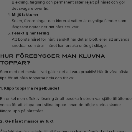
Blekning, färgning och permanent sliter rejält på håret och gör
det svagare över tid.
Miljöfaktorer
Solen, föroreningar och klorerat vatten är osynliga fiender som
långsamt bryter ner ditt hårs struktur.
Felaktig hantering
Att borsta håret för hårt, särskilt när det är blött, eller att använda
snoddar som drar i håret kan orsaka onödigt slitage.
HUR FÖREBYGGER MAN KLUVNA
TOPPAR?
Som med det mesta i livet gäller det att vara proaktiv! Här är våra bästa
tips för att hålla topparna hela och friska:
1. Klipp topparna regelbundet
En enkel men effektiv lösning är att besöka frisören var sjätte till åttonde
vecka för att klippa bort slitna toppar innan de börjar sprida skador
längre upp på hårstrået.
2. Ge håret massor av fukt
Återfuktning är nyckeln till att förebygga skador. Använd ett schampo