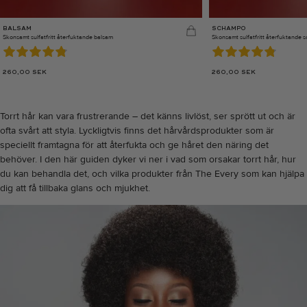
BALSAM
SCHAMPO
Skonsamt sulfatfritt återfuktande balsam
Skonsamt sulfatfritt återfuktande
260,00
SEK
260,00
SEK
Torrt hår kan vara frustrerande – det känns livlöst, ser sprött ut och är
ofta svårt att styla. Lyckligtvis finns det hårvårdsprodukter som är
speciellt framtagna för att återfukta och ge håret den näring det
behöver. I den här guiden dyker vi ner i vad som orsakar torrt hår, hur
du kan behandla det, och vilka produkter från The Every som kan hjälpa
dig att få tillbaka glans och mjukhet.