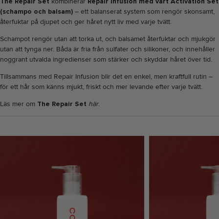
The Repair Set
kombinerar
Repair Infusion med vårt Activation Set
(schampo och balsam)
– ett balanserat system som rengör skonsamt,
återfuktar på djupet och ger håret nytt liv med varje tvätt.
Schampot rengör utan att torka ut, och balsamet återfuktar och mjukgör
utan att tynga ner. Båda är fria från sulfater och silikoner, och innehåller
noggrant utvalda ingredienser som stärker och skyddar håret över tid.
Tillsammans med Repair Infusion blir det en enkel, men kraftfull rutin –
för ett hår som känns mjukt, friskt och mer levande efter varje tvätt.
Läs mer om
The Repair Set
här
.