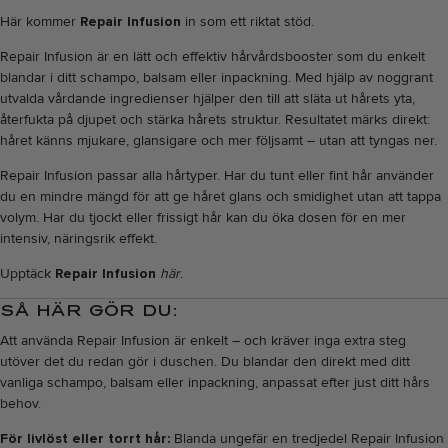
Här kommer
Repair Infusion
in som ett riktat stöd.
Repair Infusion är en lätt och effektiv hårvårdsbooster som du enkelt
blandar i ditt schampo, balsam eller inpackning. Med hjälp av noggrant
utvalda vårdande ingredienser hjälper den till att släta ut hårets yta,
återfukta på djupet och stärka hårets struktur. Resultatet märks direkt:
håret känns mjukare, glansigare och mer följsamt – utan att tyngas ner.
Repair Infusion passar alla hårtyper. Har du tunt eller fint hår använder
du en mindre mängd för att ge håret glans och smidighet utan att tappa
volym. Har du tjockt eller frissigt hår kan du öka dosen för en mer
intensiv, näringsrik effekt.
Upptäck
Repair Infusion
här
.
SÅ HÄR GÖR DU:
Att använda Repair Infusion är enkelt – och kräver inga extra steg
utöver det du redan gör i duschen. Du blandar den direkt med ditt
vanliga schampo, balsam eller inpackning, anpassat efter just ditt hårs
behov.
För livlöst eller torrt hår:
Blanda ungefär en tredjedel Repair Infusion