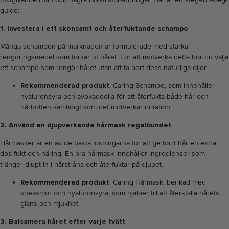
guide:
1. Investera i ett skonsamt och återfuktande schampo
Många schampon på marknaden är formulerade med starka
rengöringsmedel som torkar ut håret. För att motverka detta bör du välja
ett schampo som rengör håret utan att ta bort dess naturliga oljor.
Rekommenderad produkt
:
Caring Schampo
, som innehåller
hyaluronsyra och avokadoolja för att återfukta både hår och
hårbotten samtidigt som det motverkar irritation.
2. Använd en djupverkande hårmask regelbundet
Hårmasker är en av de bästa lösningarna för att ge torrt hår en extra
dos fukt och näring. En bra hårmask innehåller ingredienser som
tränger djupt in i hårstråna och återfuktar på djupet.
Rekommenderad produkt
:
Caring Hårmask
, berikad med
sheasmör och hyaluronsyra, som hjälper till att återställa hårets
glans och mjukhet.
3. Balsamera håret efter varje tvätt