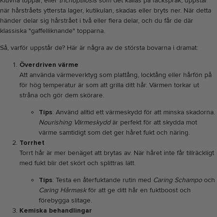
Kluvna toppar, eller
trichoptilosis
som det kallas på fackspråk, uppstår
när hårstråets yttersta lager, kutikulan, skadas eller bryts ner. När detta
händer delar sig hårstrået i två eller flera delar, och du får de där
klassiska "gaffelliknande" topparna.
Så, varför uppstår de? Här är några av de största bovarna i dramat:
Överdriven värme
Att använda värmeverktyg som plattång, locktång eller hårfön på
för hög temperatur är som att grilla ditt hår. Värmen torkar ut
stråna och gör dem skörare.
Tips
: Använd alltid ett värmeskydd för att minska skadorna.
Nourishing Värmeskydd
är perfekt för att skydda mot
värme samtidigt som det ger håret fukt och näring.
Torrhet
Torrt hår är mer benäget att brytas av. När håret inte får tillräckligt
med fukt blir det skört och splittras lätt.
Tips
: Testa en återfuktande rutin med
Caring Schampo
och
Caring Hårmask
för att ge ditt hår en fuktboost och
förebygga slitage.
Kemiska behandlingar