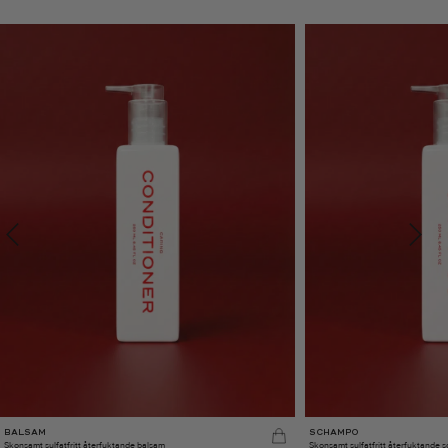
BALSAM
SCHAMPO
Skonsamt sulfatfritt återfuktande balsam
Skonsamt sulfatfritt återfuktande