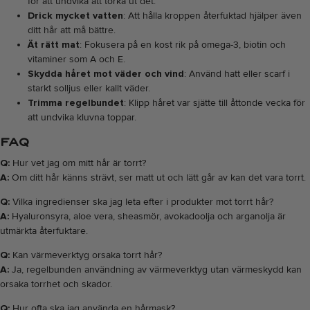
för att undvika att torka ut det.
Drick mycket vatten
: Att hålla kroppen återfuktad hjälper även
ditt hår att må bättre.
Ät rätt mat
: Fokusera på en kost rik på omega-3, biotin och
vitaminer som A och E.
Skydda håret mot väder och vind
: Använd hatt eller scarf i
starkt solljus eller kallt väder.
Trimma regelbundet
: Klipp håret var sjätte till åttonde vecka för
att undvika kluvna toppar.
FAQ
Q:
Hur vet jag om mitt hår är torrt?
A:
Om ditt hår känns strävt, ser matt ut och lätt går av kan det vara torrt.
Q:
Vilka ingredienser ska jag leta efter i produkter mot torrt hår?
A:
Hyaluronsyra, aloe vera, sheasmör, avokadoolja och arganolja är
utmärkta återfuktare.
Q:
Kan värmeverktyg orsaka torrt hår?
A:
Ja, regelbunden användning av värmeverktyg utan värmeskydd kan
orsaka torrhet och skador.
Q:
Hur ofta ska jag använda en hårmask?