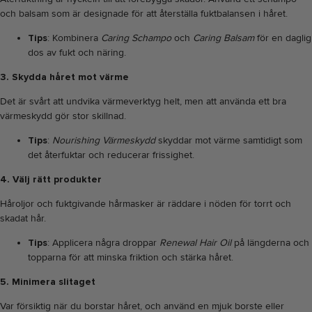
och balsam som är designade för att återställa fuktbalansen i håret.
Tips
: Kombinera
Caring Schampo
och
Caring Balsam
för en daglig
dos av fukt och näring.
3. Skydda håret mot värme
Det är svårt att undvika värmeverktyg helt, men att använda ett bra
värmeskydd gör stor skillnad.
Tips
:
Nourishing Värmeskydd
skyddar mot värme samtidigt som
det återfuktar och reducerar frissighet.
4. Välj rätt produkter
Håroljor och fuktgivande hårmasker är räddare i nöden för torrt och
skadat hår.
Tips
: Applicera några droppar
Renewal Hair Oil
på längderna och
topparna för att minska friktion och stärka håret.
5. Minimera slitaget
Var försiktig när du borstar håret, och använd en mjuk borste eller