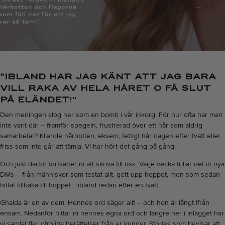
"IBLAND HAR JAG KÄNT ATT JAG BARA
VILL RAKA AV HELA HÅRET O FÅ SLUT
PÅ ELÄNDET
!"
Den meningen slog ner som en bomb i vår inkorg. För hur ofta har man
inte varit där – framför spegeln, frustrerad över ett hår som aldrig
samarbetar? Kliande hårbotten, eksem, fettigt hår dagen efter tvätt eller
friss som inte går att tämja. Vi har hört det gång på gång.
Och just därför fortsätter ni att skriva till oss. Varje vecka trillar det in nya
DMs – från människor som testat allt, gett upp hoppet, men som sedan
hittat tillbaka till hoppet… ibland redan efter en tvätt.
Ghaida är en av dem. Hennes ord säger allt – och hon är långt ifrån
ensam. Nedanför hittar ni hennes egna ord och längre ner i inlägget har
vi samlat fler otroliga berättelser från er kunder. Stories som bevisar att