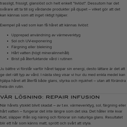
trassligt, frissigt, glanslöst och helt enkelt "livlöst". Dessutom har det
svårare att ta till sig vårdande produkter på djupet – vilket gör att det
kan kännas som att inget riktigt hjälper.
Exempel på vad som kan få håret att kännas livlöst:
Upprepad användning av värmeverktyg
Sol och UV-exponering
Färgning eller blekning
Hårt vatten (högt mineralinnehåll)
Brist på återfuktande vård i rutinen
Ju bättre vi förstår varför håret tappar sin energi, desto lättare är det att
ge det rätt typ av vård. I nästa steg visar vi hur du med enkla medel kan
hjälpa håret att återfå både glans, styrka och mjukhet – utan att förändra
hela din rutin.
VÅR LÖSNING: REPAIR INFUSION
När hårets ytskikt blivit skadat – av t.ex. värmeverktyg, sol, färgning eller
hårt vatten – fungerar det inte längre som det ska. Det håller inte kvar
fukt, släpper ifrån sig näring och förlorar sin naturliga glans. Resultatet
blir ett hår som känns matt, sprött och svårt att styla.