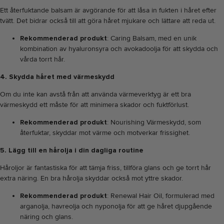
Ett återfuktande balsam är avgörande för att låsa in fukten i håret efter
tvätt. Det bidrar också till att göra håret mjukare och lättare att reda ut.
Rekommenderad produkt
:
Caring Balsam
, med en unik
kombination av hyaluronsyra och avokadoolja för att skydda och
vårda torrt hår.
4. Skydda håret med värmeskydd
Om du inte kan avstå från att använda värmeverktyg är ett bra
värmeskydd ett måste för att minimera skador och fuktförlust.
Rekommenderad produkt
:
Nourishing Värmeskydd
, som
återfuktar, skyddar mot värme och motverkar frissighet.
5. Lägg till en hårolja i din dagliga routine
Håroljor är fantastiska för att tämja friss, tillföra glans och ge torrt hår
extra näring. En bra hårolja skyddar också mot yttre skador.
Rekommenderad produkt
:
Renewal Hair Oil
, formulerad med
arganolja, havreolja och nyponolja för att ge håret djupgående
näring och glans.