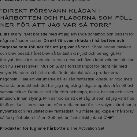
"DIREKT FÖRSVANN KLÅDAN I
HÅRBOTTEN OCH FLAGORNA SOM FÖLL
NER FÖR ATT JAG VAR SÅ TORR."
Elins story:
"Det började med att jag använde schampo och balsam för
några månader sedan.
Direkt försvann klådan i hårbotten och
flagorna som föll ner för att jag var så torr.
Köpte sedan masken
och blev besatt, håret blev så fantastiskt mjukt och behagligt. Har
förnyat dessa tre produkter sedan dess och även köpt volume infusion
och nu senast silver infusion SAMT torrschampot för blont hår med
volym. Handen på hjärtat detta är de absolut bästa produkterna
någonsin. Hela ert varumärke håller sån fantastisk kvalitè, är nöjd med
varenda produkt och det har jag nog aldrig tidigare upplevt från ett och
samma märke. Detta är mitt hår efter schampo, mask, balsam och silver
infusion. Innan styling. Min sambo sa att det såg ut som att jag varit hos
frisören. La till torrschampot efter detta enbart för lite volym (håret har ju
nytvättat) och resultatet blev fantastiskt. Nu måste jag köpa er hårspray
så fort plånboken tillåter. Gott nytt år, fantastiskt jobbat
😊❤️"
Produkter för lugnare hårbotten:
The Activation Set