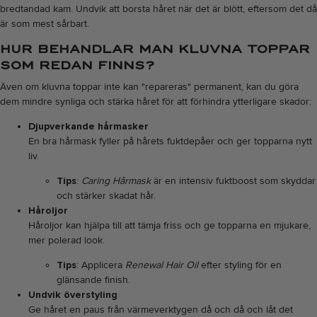
bredtandad kam. Undvik att borsta håret när det är blött, eftersom det då
är som mest sårbart.
HUR BEHANDLAR MAN KLUVNA TOPPAR
SOM REDAN FINNS?
Även om kluvna toppar inte kan "repareras" permanent, kan du göra
dem mindre synliga och stärka håret för att förhindra ytterligare skador:
Djupverkande hårmasker
En bra hårmask fyller på hårets fuktdepåer och ger topparna nytt
liv.
Tips
:
Caring Hårmask
är en intensiv fuktboost som skyddar
och stärker skadat hår.
Håroljor
Håroljor kan hjälpa till att tämja friss och ge topparna en mjukare,
mer polerad look.
Tips
: Applicera
Renewal Hair Oil
efter styling för en
glänsande finish.
Undvik överstyling
Ge håret en paus från värmeverktygen då och då och låt det