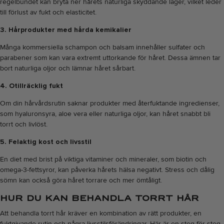
regelbundet kan bryta ner hårets naturliga skyddande lager, vilket leder
till förlust av fukt och elasticitet.
3. Hårprodukter med hårda kemikalier
Många kommersiella schampon och balsam innehåller sulfater och
parabener som kan vara extremt uttorkande för håret. Dessa ämnen tar
bort naturliga oljor och lämnar håret sårbart.
4. Otillräcklig fukt
Om din hårvårdsrutin saknar produkter med återfuktande ingredienser,
som hyaluronsyra, aloe vera eller naturliga oljor, kan håret snabbt bli
torrt och livlöst.
5. Felaktig kost och livsstil
En diet med brist på viktiga vitaminer och mineraler, som biotin och
omega-3-fettsyror, kan påverka hårets hälsa negativt. Stress och dålig
sömn kan också göra håret torrare och mer ömtåligt.
HUR DU KAN BEHANDLA TORRT HÅR
Att behandla torrt hår kräver en kombination av rätt produkter, en
fuktgivande rutin och några livsstilsförändringar. Här är en steg-för-steg-