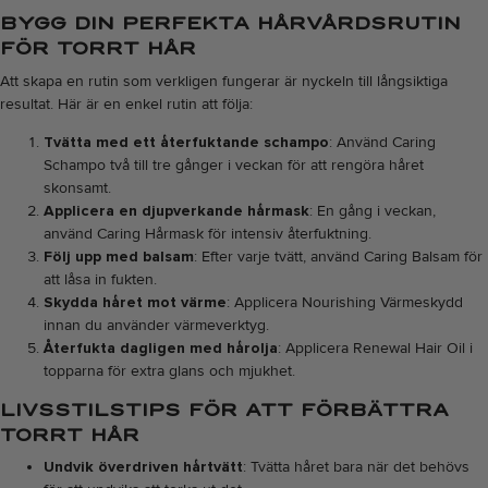
BYGG DIN PERFEKTA HÅRVÅRDSRUTIN
FÖR TORRT HÅR
Att skapa en rutin som verkligen fungerar är nyckeln till långsiktiga
resultat. Här är en enkel rutin att följa:
Tvätta med ett återfuktande schampo
: Använd
Caring
Schampo
två till tre gånger i veckan för att rengöra håret
skonsamt.
Applicera en djupverkande hårmask
: En gång i veckan,
använd
Caring Hårmask
för intensiv återfuktning.
Följ upp med balsam
: Efter varje tvätt, använd
Caring Balsam
för
att låsa in fukten.
Skydda håret mot värme
: Applicera
Nourishing Värmeskydd
innan du använder värmeverktyg.
Återfukta dagligen med hårolja
: Applicera
Renewal Hair Oil
i
topparna för extra glans och mjukhet.
LIVSSTILSTIPS FÖR ATT FÖRBÄTTRA
TORRT HÅR
Undvik överdriven hårtvätt
: Tvätta håret bara när det behövs