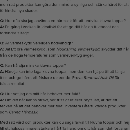
men rätt produkter kan göra dem mindre synliga och stärka håret för att
förhindra nya skador.
Q:
Hur ofta ska jag använda en hårmask för att undvika kluvna toppar?
A:
En gång i veckan är idealiskt för att ge ditt hår en fuktboost och
förhindra slitage.
Q:
Är värmeskydd verkligen nödvändigt?
A:
Ja! Ett bra värmeskydd, som
Nourishing Värmeskydd
, skyddar ditt hår
från de höga temperaturer som värmeverktyg avger.
Q:
Kan hårolja minska kluvna toppar?
A:
Hårolja kan inte laga kluvna toppar, men den kan hjälpa till att tämja
friss och ge håret ett friskare utseende. Prova
Renewal Hair Oil
för
bästa resultat.
Q:
Hur vet jag om mitt hår behöver mer fukt?
A:
Om ditt hår känns strävt, ser frissigt ut eller bryts lätt, är det ett
tecken på att det behöver mer fukt. Investera i återfuktande produkter
som
Caring Hårmask
.
Med rätt vård och produkter kan du säga farväl till kluvna toppar och hej
till ett hälsosammare, starkare hår! Ta hand om ditt hår som det förtjänar